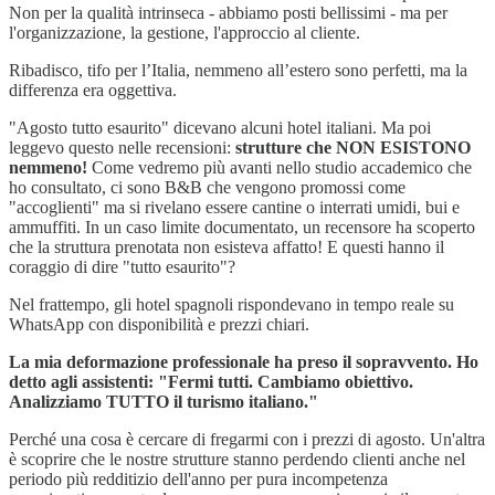
Non per la qualità intrinseca - abbiamo posti bellissimi - ma per
l'organizzazione, la gestione, l'approccio al cliente.
Ribadisco, tifo per l’Italia, nemmeno all’estero sono perfetti, ma la
differenza era oggettiva.
"Agosto tutto esaurito" dicevano alcuni hotel italiani. Ma poi
leggevo questo nelle recensioni:
strutture che NON ESISTONO
nemmeno!
Come vedremo più avanti nello studio accademico che
ho consultato, ci sono B&B che vengono promossi come
"accoglienti" ma si rivelano essere cantine o interrati umidi, bui e
ammuffiti. In un caso limite documentato, un recensore ha scoperto
che la struttura prenotata non esisteva affatto! E questi hanno il
coraggio di dire "tutto esaurito"?
Nel frattempo, gli hotel spagnoli rispondevano in tempo reale su
WhatsApp con disponibilità e prezzi chiari.
La mia deformazione professionale ha preso il sopravvento. Ho
detto agli assistenti: "Fermi tutti. Cambiamo obiettivo.
Analizziamo TUTTO il turismo italiano."
Perché una cosa è cercare di fregarmi con i prezzi di agosto. Un'altra
è scoprire che le nostre strutture stanno perdendo clienti anche nel
periodo più redditizio dell'anno per pura incompetenza