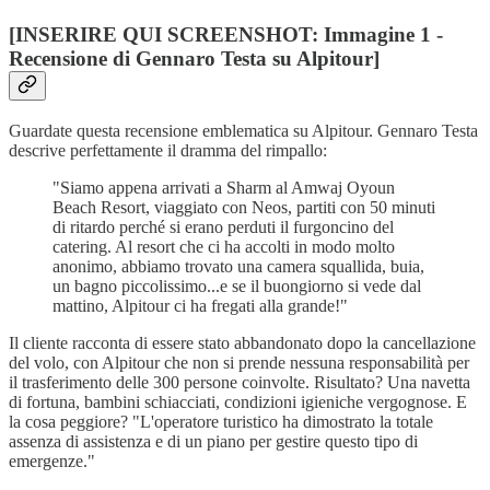
[INSERIRE QUI SCREENSHOT: Immagine 1 -
Recensione di Gennaro Testa su Alpitour]
Guardate questa recensione emblematica su Alpitour. Gennaro Testa
descrive perfettamente il dramma del rimpallo:
"Siamo appena arrivati a Sharm al Amwaj Oyoun
Beach Resort, viaggiato con Neos, partiti con 50 minuti
di ritardo perché si erano perduti il furgoncino del
catering. Al resort che ci ha accolti in modo molto
anonimo, abbiamo trovato una camera squallida, buia,
un bagno piccolissimo...e se il buongiorno si vede dal
mattino, Alpitour ci ha fregati alla grande!"
Il cliente racconta di essere stato abbandonato dopo la cancellazione
del volo, con Alpitour che non si prende nessuna responsabilità per
il trasferimento delle 300 persone coinvolte. Risultato? Una navetta
di fortuna, bambini schiacciati, condizioni igieniche vergognose. E
la cosa peggiore? "L'operatore turistico ha dimostrato la totale
assenza di assistenza e di un piano per gestire questo tipo di
emergenze."