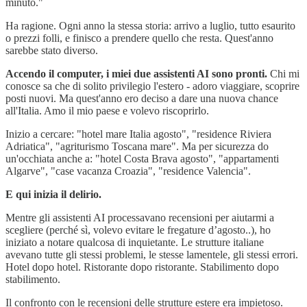
minuto."
Ha ragione. Ogni anno la stessa storia: arrivo a luglio, tutto esaurito
o prezzi folli, e finisco a prendere quello che resta. Quest'anno
sarebbe stato diverso.
Accendo il computer, i miei due assistenti AI sono pronti.
Chi mi
conosce sa che di solito privilegio l'estero - adoro viaggiare, scoprire
posti nuovi. Ma quest'anno ero deciso a dare una nuova chance
all'Italia. Amo il mio paese e volevo riscoprirlo.
Inizio a cercare: "hotel mare Italia agosto", "residence Riviera
Adriatica", "agriturismo Toscana mare". Ma per sicurezza do
un'occhiata anche a: "hotel Costa Brava agosto", "appartamenti
Algarve", "case vacanza Croazia", "residence Valencia".
E qui inizia il delirio.
Mentre gli assistenti AI processavano recensioni per aiutarmi a
scegliere (perché sì, volevo evitare le fregature d’agosto..), ho
iniziato a notare qualcosa di inquietante. Le strutture italiane
avevano tutte gli stessi problemi, le stesse lamentele, gli stessi errori.
Hotel dopo hotel. Ristorante dopo ristorante. Stabilimento dopo
stabilimento.
Il confronto con le recensioni delle strutture estere era impietoso.