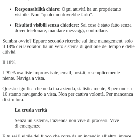
Responsabilità chiare:
Ogni attività ha un proprietario
visibile. Non “qualcuno dovrebbe farlo”.
Risultati visibili senza chiedere:
Sai cosa è stato fatto senza
dover telefonare, mandare messaggi, controllare.
Sembra ovvio? Eppure secondo ricerche sul time management, solo
il 18% dei lavoratori ha un vero sistema di gestione del tempo e delle
attività.
Il 18%.
L’82% usa liste improvvisate, email, post-it, o semplicemente...
niente. Naviga a vista.
Questo significa che nella tua azienda, statisticamente, 8 persone su
10 stanno navigando a vista. Non per cattiva volontà. Per mancanza
di struttura.
La cruda verità
Senza un sistema, l’azienda non vive di processi. Vive
di emergenze.
E tu sei il vigile del fuoco che corre da un incendio all’altro, invece