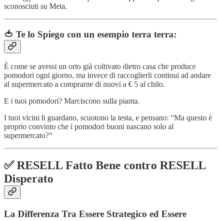
sconosciuti su Meta.
🍅 Te lo Spiego con un esempio terra terra:
È come se avessi un orto già coltivato dietro casa che produce
pomodori ogni giorno, ma invece di raccoglierli continui ad andare
al supermercato a comprarne di nuovi a € 5 al chilo.
E i tuoi pomodori? Marciscono sulla pianta.
I tuoi vicini li guardano, scuotono la testa, e pensano: “Ma questo è
proprio convinto che i pomodori buoni nascano solo al
supermercato?”
✅ RESELL Fatto Bene contro RESELL
Disperato
La Differenza Tra Essere Strategico ed Essere