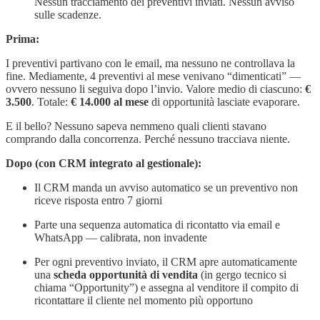
Nessun tracciamento dei preventivi inviati. Nessun avviso
sulle scadenze.
Prima:
I preventivi partivano con le email, ma nessuno ne controllava la
fine. Mediamente, 4 preventivi al mese venivano “dimenticati” —
ovvero nessuno li seguiva dopo l’invio. Valore medio di ciascuno:
€
3.500
. Totale:
€ 14.000 al mese
di opportunità lasciate evaporare.
E il bello? Nessuno sapeva nemmeno quali clienti stavano
comprando dalla concorrenza. Perché nessuno tracciava niente.
Dopo (con CRM integrato al gestionale):
Il CRM manda un avviso automatico se un preventivo non
riceve risposta entro 7 giorni
Parte una sequenza automatica di ricontatto via email e
WhatsApp — calibrata, non invadente
Per ogni preventivo inviato, il CRM apre automaticamente
una
scheda opportunità di vendita
(in gergo tecnico si
chiama “Opportunity”) e assegna al venditore il compito di
ricontattare il cliente nel momento più opportuno