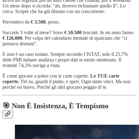
arriva un’urgenza, poi un altro cliente che chiama, poi il weekend.
Un mese dopo si ricorda: “ah, dovevo richiamare quello lì”. Lo
cerca. Scopre che ha già firmato con un concorrente.
Preventivo da
€ 3.500
, perso.
Succede 3 volte al mese? Sono
€ 10.500
bruciati. In un anno fanno
€ 126.000
. Per colpa del calendario mentale di qualcuno che “ci
pensava domani”.
E non è un caso isolato. Sempre secondo l’ISTAT, solo il 25,7%
delle PMI italiane analizza i propri dati in modo strutturato. Il
restante 74,3% naviga a vista.
È come giocare a poker con le carte coperte.
Le TUE carte
coperte.
Tiri su, guardi il piatto, e speri. Ogni tanto vinci. Ma non
perché sei bravo. Perché gli altri giocano peggio di te.
🎯 Non È Insistenza, È Tempismo