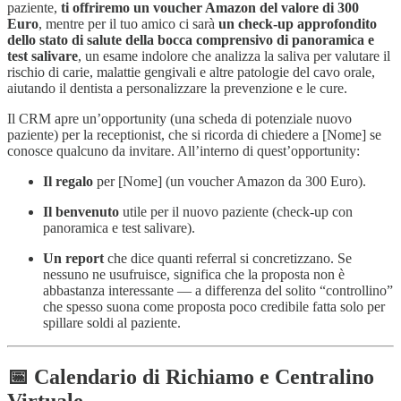
paziente,
ti offriremo un voucher Amazon del valore di 300
Euro
, mentre per il tuo amico ci sarà
un check-up approfondito
dello stato di salute della bocca comprensivo di panoramica e
test salivare
, un esame indolore che analizza la saliva per valutare il
rischio di carie, malattie gengivali e altre patologie del cavo orale,
aiutando il dentista a personalizzare la prevenzione e le cure.
Il CRM apre un’opportunity (una scheda di potenziale nuovo
paziente) per la receptionist, che si ricorda di chiedere a [Nome] se
conosce qualcuno da invitare. All’interno di quest’opportunity:
Il regalo
per [Nome] (un voucher Amazon da 300 Euro).
Il benvenuto
utile per il nuovo paziente (check-up con
panoramica e test salivare).
Un report
che dice quanti referral si concretizzano. Se
nessuno ne usufruisce, significa che la proposta non è
abbastanza interessante — a differenza del solito “controllino”
che spesso suona come proposta poco credibile fatta solo per
spillare soldi al paziente.
📅 Calendario di Richiamo e Centralino
Virtuale