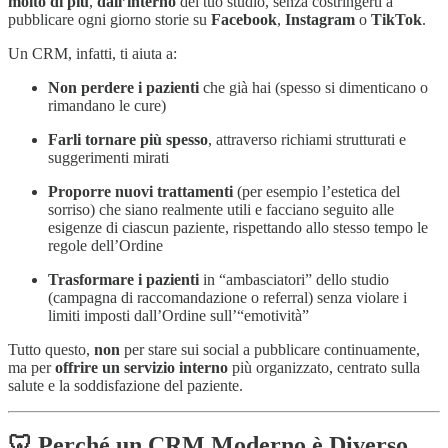
molto di più
,
dall’interno
del tuo studio, senza costringerti a
pubblicare ogni giorno storie su
Facebook
,
Instagram
o
TikTok
.
Un CRM, infatti, ti aiuta a:
Non perdere i pazienti
che già hai (spesso si dimenticano o
rimandano le cure)
Farli tornare più spesso
, attraverso richiami strutturati e
suggerimenti mirati
Proporre nuovi trattamenti
(per esempio l’estetica del
sorriso) che siano realmente utili e facciano seguito alle
esigenze di ciascun paziente, rispettando allo stesso tempo le
regole dell’Ordine
Trasformare i pazienti
in “ambasciatori” dello studio
(campagna di raccomandazione o referral) senza violare i
limiti imposti dall’Ordine sull’“emotività”
Tutto questo,
non
per stare sui social a pubblicare continuamente,
ma per
offrire un servizio interno
più organizzato, centrato sulla
salute e la soddisfazione del paziente.
🦷 Perché un CRM Moderno è Diverso