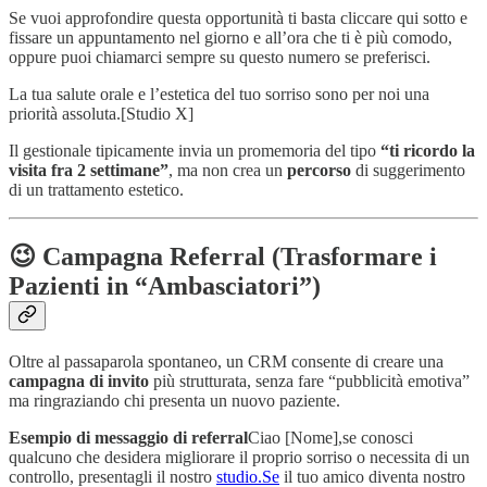
Se vuoi approfondire questa opportunità ti basta cliccare qui sotto e
fissare un appuntamento nel giorno e all’ora che ti è più comodo,
oppure puoi chiamarci sempre su questo numero se preferisci.
La tua salute orale e l’estetica del tuo sorriso sono per noi una
priorità assoluta.[Studio X]
Il gestionale tipicamente invia un promemoria del tipo
“ti ricordo la
visita fra 2 settimane”
, ma non crea un
percorso
di suggerimento
di un trattamento estetico.
😉 Campagna Referral (Trasformare i
Pazienti in “Ambasciatori”)
Oltre al passaparola spontaneo, un CRM consente di creare una
campagna di invito
più strutturata, senza fare “pubblicità emotiva”
ma ringraziando chi presenta un nuovo paziente.
Esempio di messaggio di referral
Ciao [Nome],se conosci
qualcuno che desidera migliorare il proprio sorriso o necessita di un
controllo, presentagli il nostro
studio.Se
il tuo amico diventa nostro