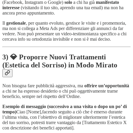
(Facebook, Instagram o Google)
solo
a chi ha già
manifestato
interesse
(visitando il tuo sito, aprendo una tua email) ma non ha
ancora preso appuntamento.
Il
gestionale
, per quanto evoluto, gestisce le visite e i promemoria,
ma non si collega a Meta Ads per differenziare gli annunci da far
vedere. Non può presentare un video-testimonianza specifico a chi
cercava info su ortodonzia invisibile e non si è mai deciso.
3) 💎 Proporre Nuovi Trattamenti
(Estetica del Sorriso) in Modo Mirato
Non bisogna fare pubblicità aggressiva, ma
offrire un’opportunità
a chi ne ha espresso desiderio o chi può oggettivamente trarne
beneficio, sempre nel rispetto dell’Ordine.
Esempio di messaggio (successivo a una visita o dopo un po’ di
tempo)
Ciao [Nome],facendo seguito a ciò che è emerso durante
l’ultima visita, con l’obiettivo di migliorare ulteriormente l’estetica
del tuo sorriso, potresti trarre vantaggio da [Trattamento Estetico X
con descrizione dei benefici apportati].