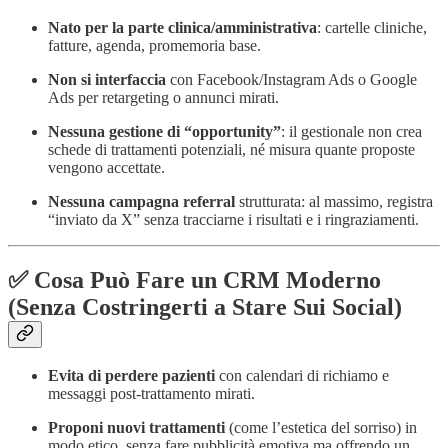
Nato per la parte clinica/amministrativa
: cartelle cliniche,
fatture, agenda, promemoria base.
Non si interfaccia
con Facebook/Instagram Ads o Google
Ads per retargeting o annunci mirati.
Nessuna gestione di “opportunity”
: il gestionale non crea
schede di trattamenti potenziali, né misura quante proposte
vengono accettate.
Nessuna campagna referral
strutturata: al massimo, registra
“inviato da X” senza tracciarne i risultati e i ringraziamenti.
✅ Cosa Può Fare un CRM Moderno
(Senza Costringerti a Stare Sui Social)
Evita di perdere pazienti
con calendari di richiamo e
messaggi post-trattamento mirati.
Proponi nuovi trattamenti
(come l’estetica del sorriso) in
modo etico, senza fare pubblicità emotiva ma offrendo un