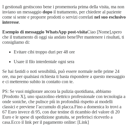
I gestionali gestiscono bene i promemoria prima della visita, ma non
inviano un messaggio
dopo
il trattamento, per chiedere al paziente
come si sente e proporre prodotti o servizi correlati
nel suo esclusivo
interesse
.
Esempio di messaggio WhatsApp post-visita
Ciao [Nome],spero
che il trattamento di oggi sia andato bene!Per mantenere i risultati, ti
consigliamo di:
Evitare cibi troppo duri per 48 ore
Usare il filo interdentale ogni sera
Se hai fastidi o noti sensibilità, può essere normale nelle prime 24
ore, ma per qualsiasi richiesta ti basta rispondere a questo messaggio
e ci metteremo subito in contatto con te.
PS: Se vuoi migliorare ancora la pulizia quotidiana, abbiamo
[Prodotto X], uno spazzolino elettrico professionale con tecnologia a
onde soniche, che pulisce più in profondità rispetto ai modelli
classici e previene l’accumulo di placca.Fino a domenica lo trovi a
67 Euro invece di 95, con due testine di ricambio del valore di 20
Euro e le spese di spedizione gratuita, se preferisci riceverlo a
casa.Ecco il link per il pagamento online: [Link]