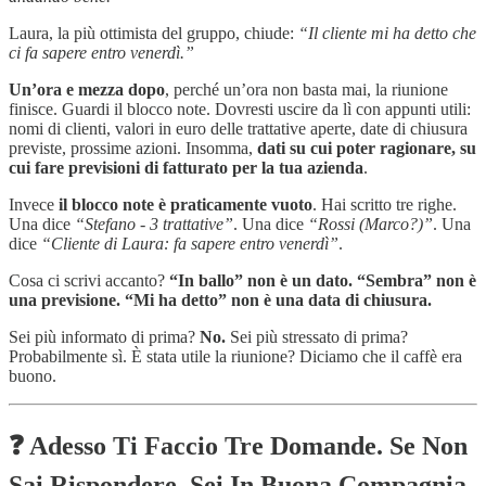
Laura, la più ottimista del gruppo, chiude:
“Il cliente mi ha detto che
ci fa sapere entro venerdì.”
Un’ora e mezza dopo
, perché un’ora non basta mai, la riunione
finisce. Guardi il blocco note. Dovresti uscire da lì con appunti utili:
nomi di clienti, valori in euro delle trattative aperte, date di chiusura
previste, prossime azioni. Insomma,
dati su cui poter ragionare, su
cui fare previsioni di fatturato per la tua azienda
.
Invece
il blocco note è praticamente vuoto
. Hai scritto tre righe.
Una dice
“Stefano - 3 trattative”
. Una dice
“Rossi (Marco?)”
. Una
dice
“Cliente di Laura: fa sapere entro venerdì”
.
Cosa ci scrivi accanto?
“In ballo” non è un dato. “Sembra” non è
una previsione. “Mi ha detto” non è una data di chiusura.
Sei più informato di prima?
No.
Sei più stressato di prima?
Probabilmente sì. È stata utile la riunione? Diciamo che il caffè era
buono.
❓ Adesso Ti Faccio Tre Domande. Se Non
Sai Rispondere, Sei In Buona Compagnia.