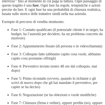
interessa”
fino al momento in cui paga la fattura. Ogni passaggio di
questo tragitto è una
fase
. Ogni fase ha regole, tempistiche e azioni
precise da fare. E ogni fase ha una probabilità di chiusura realistica,
basata sullo storico delle trattative simili nella tua azienda.
Esempio di percorso di vendita strutturato:
Fase 1: Contatto qualificato (il potenziale cliente è in target, ha
budget, ha l’autorità per decidere, ha un problema concreto da
risolvere)
Fase 2: Appuntamento fissato (di persona o in videochiamata)
Fase 3: Colloquio fatto (abbiamo capito cosa vuole, abbiamo
capito cosa possiamo offrirgli)
Fase 4: Preventivo inviato (entro 48 ore dal colloquio, mai
dopo)
Fase 5: Primo ricontatto (ovvero, quando lo richiami o gli
scrivi di nuovo dopo che gli hai mandato il preventivo, per
capire se ha deciso)
Fase 6: Negoziazione (se ha obiezioni o vuole modifiche)
Fase 7: Chiusura (firma e ordine), oppure perdita (no), oppure