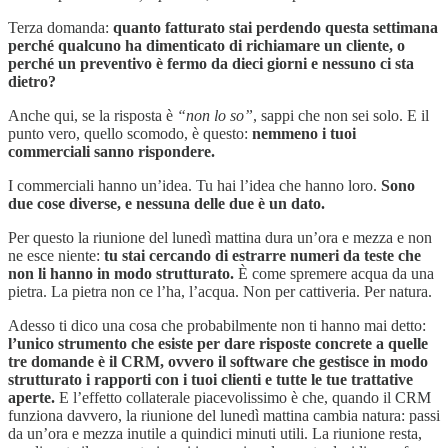
Terza domanda:
quanto fatturato stai perdendo questa settimana
perché qualcuno ha dimenticato di richiamare un cliente, o
perché un preventivo è fermo da dieci giorni e nessuno ci sta
dietro?
Anche qui, se la risposta è
“non lo so”
, sappi che non sei solo. E il
punto vero, quello scomodo, è questo:
nemmeno i tuoi
commerciali sanno rispondere.
I commerciali hanno un’idea. Tu hai l’idea che hanno loro.
Sono
due cose diverse, e nessuna delle due è un dato.
Per questo la riunione del lunedì mattina dura un’ora e mezza e non
ne esce niente:
tu stai cercando di estrarre numeri da teste che
non li hanno in modo strutturato.
È come spremere acqua da una
pietra. La pietra non ce l’ha, l’acqua. Non per cattiveria. Per natura.
Adesso ti dico una cosa che probabilmente non ti hanno mai detto:
l’unico strumento che esiste per dare risposte concrete a quelle
tre domande è il CRM, ovvero il software che gestisce in modo
strutturato i rapporti con i tuoi clienti e tutte le tue trattative
aperte.
E l’effetto collaterale piacevolissimo è che, quando il CRM
funziona davvero, la riunione del lunedì mattina cambia natura: passi
da un’ora e mezza inutile a quindici minuti utili. La riunione resta,