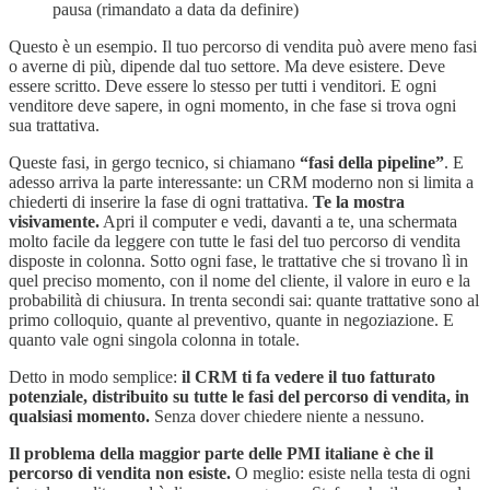
pausa (rimandato a data da definire)
Questo è un esempio. Il tuo percorso di vendita può avere meno fasi
o averne di più, dipende dal tuo settore. Ma deve esistere. Deve
essere scritto. Deve essere lo stesso per tutti i venditori. E ogni
venditore deve sapere, in ogni momento, in che fase si trova ogni
sua trattativa.
Queste fasi, in gergo tecnico, si chiamano
“fasi della pipeline”
. E
adesso arriva la parte interessante: un CRM moderno non si limita a
chiederti di inserire la fase di ogni trattativa.
Te la mostra
visivamente.
Apri il computer e vedi, davanti a te, una schermata
molto facile da leggere con tutte le fasi del tuo percorso di vendita
disposte in colonna. Sotto ogni fase, le trattative che si trovano lì in
quel preciso momento, con il nome del cliente, il valore in euro e la
probabilità di chiusura. In trenta secondi sai: quante trattative sono al
primo colloquio, quante al preventivo, quante in negoziazione. E
quanto vale ogni singola colonna in totale.
Detto in modo semplice:
il CRM ti fa vedere il tuo fatturato
potenziale, distribuito su tutte le fasi del percorso di vendita, in
qualsiasi momento.
Senza dover chiedere niente a nessuno.
Il problema della maggior parte delle PMI italiane è che il
percorso di vendita non esiste.
O meglio: esiste nella testa di ogni