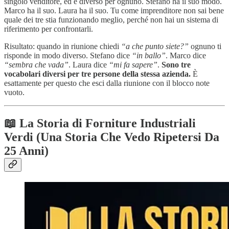
singolo venditore, ed è diverso per ognuno. Stefano ha il suo modo.
Marco ha il suo. Laura ha il suo. Tu come imprenditore non sai bene
quale dei tre stia funzionando meglio, perché non hai un sistema di
riferimento per confrontarli.
Risultato: quando in riunione chiedi
“a che punto siete?”
ognuno ti
risponde in modo diverso. Stefano dice
“in ballo”
. Marco dice
“sembra che vada”
. Laura dice
“mi fa sapere”
.
Sono tre
vocabolari diversi per tre persone della stessa azienda.
È
esattamente per questo che esci dalla riunione con il blocco note
vuoto.
📖 La Storia di Forniture Industriali
Verdi (Una Storia Che Vedo Ripetersi Da
25 Anni)