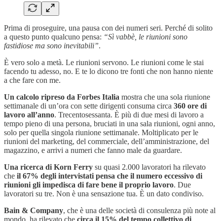
Prima di proseguire, una pausa con dei numeri seri. Perché di solito
a questo punto qualcuno pensa:
“Sì vabbè, le riunioni sono
fastidiose ma sono inevitabili”
.
È vero solo a metà. Le riunioni servono. Le riunioni come le stai
facendo tu adesso, no. E te lo dicono tre fonti che non hanno niente
a che fare con me.
Un calcolo ripreso da Forbes Italia
mostra che una sola riunione
settimanale di un’ora con sette dirigenti consuma circa
360 ore di
lavoro all’anno
. Trecentosessanta. È più di due mesi di lavoro a
tempo pieno di una persona, bruciati in una sala riunioni, ogni anno,
solo per quella singola riunione settimanale. Moltiplicato per le
riunioni del marketing, del commerciale, dell’amministrazione, del
magazzino, e arrivi a numeri che fanno male da guardare.
Una ricerca di Korn Ferry
su quasi 2.000 lavoratori ha rilevato
che
il 67% degli intervistati pensa che il numero eccessivo di
riunioni gli impedisca di fare bene il proprio lavoro
. Due
lavoratori su tre. Non è una sensazione tua. È un dato condiviso.
Bain & Company
, che è una delle società di consulenza più note al
mondo, ha rilevato che
circa il 15% del tempo collettivo di