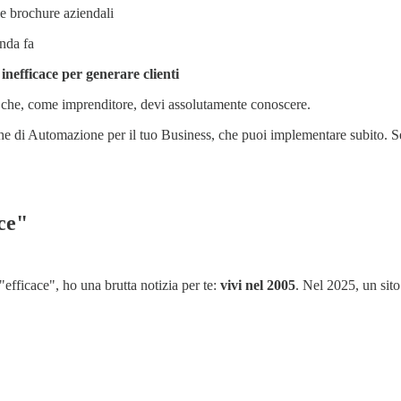
le brochure aziendali
enda fa
nefficace per generare clienti
i che, come imprenditore, devi assolutamente conoscere.
che di Automazione per il tuo Business, che puoi implementare subito. Se
ce"
efficace", ho una brutta notizia per te:
vivi nel 2005
. Nel 2025, un sit