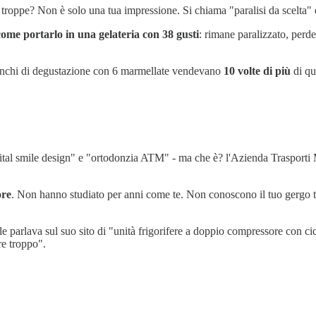
o troppe? Non è solo una tua impressione. Si chiama "paralisi da scelt
come portarlo in una gelateria con 38 gusti
: rimane paralizzato, perd
anchi di degustazione con 6 marmellate vendevano
10 volte di più
di qu
digital smile design" e "ortodonzia ATM" - ma che è? l'Azienda Trasporti M
ore
. Non hanno studiato per anni come te. Non conoscono il tuo gergo t
e parlava sul suo sito di "unità frigorifere a doppio compressore con cic
re troppo".