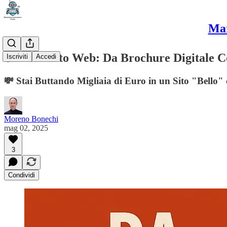
Mar
🌐 Il Tuo Sito Web: Da Brochure Digitale 
Iscriviti
Accedi
💸 Stai Buttando Migliaia di Euro in un Sito "Bello
Moreno Bonechi
mag 02, 2025
3
Condividi