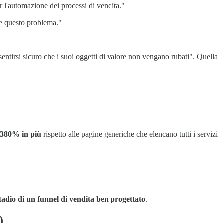
r l'automazione dei processi di vendita."
ere questo problema."
ntirsi sicuro che i suoi oggetti di valore non vengano rubati". Quella
l 380% in più
rispetto alle pagine generiche che elencano tutti i servizi
stadio di un funnel di vendita ben progettato
.
)