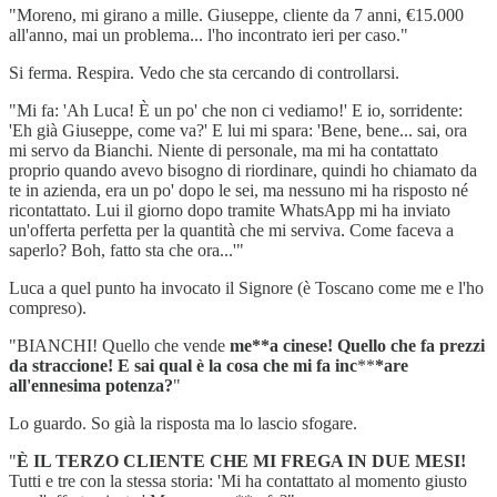
"Moreno, mi girano a mille. Giuseppe, cliente da 7 anni, €15.000
all'anno, mai un problema... l'ho incontrato ieri per caso."
Si ferma. Respira. Vedo che sta cercando di controllarsi.
"Mi fa: 'Ah Luca! È un po' che non ci vediamo!' E io, sorridente:
'Eh già Giuseppe, come va?' E lui mi spara: 'Bene, bene... sai, ora
mi servo da Bianchi. Niente di personale, ma mi ha contattato
proprio quando avevo bisogno di riordinare, quindi ho chiamato da
te in azienda, era un po' dopo le sei, ma nessuno mi ha risposto né
ricontattato. Lui il giorno dopo tramite WhatsApp mi ha inviato
un'offerta perfetta per la quantità che mi serviva. Come faceva a
saperlo? Boh, fatto sta che ora...'"
Luca a quel punto ha invocato il Signore (è Toscano come me e l'ho
compreso).
"BIANCHI! Quello che vende
me**a cinese! Quello che fa prezzi
da straccione! E sai qual è la cosa che mi fa inc
**
*are
all'ennesima potenza?
"
Lo guardo. So già la risposta ma lo lascio sfogare.
"
È IL TERZO CLIENTE CHE MI FREGA IN DUE MESI!
Tutti e tre con la stessa storia: 'Mi ha contattato al momento giusto