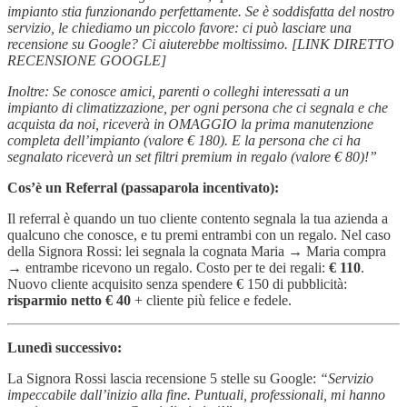
impianto stia funzionando perfettamente. Se è soddisfatta del nostro
servizio, le chiediamo un piccolo favore: ci può lasciare una
recensione su Google? Ci aiuterebbe moltissimo. [LINK DIRETTO
RECENSIONE GOOGLE]
Inoltre: Se conosce amici, parenti o colleghi interessati a un
impianto di climatizzazione, per ogni persona che ci segnala e che
acquista da noi, riceverà in OMAGGIO la prima manutenzione
completa dell’impianto (valore € 180). E la persona che ci ha
segnalato riceverà un set filtri premium in regalo (valore € 80)!”
Cos’è un Referral (passaparola incentivato):
Il referral è quando un tuo cliente contento segnala la tua azienda a
qualcuno che conosce, e tu premi entrambi con un regalo. Nel caso
della Signora Rossi: lei segnala la cognata Maria → Maria compra
→ entrambe ricevono un regalo. Costo per te dei regali:
€ 110
.
Nuovo cliente acquisito senza spendere € 150 di pubblicità:
risparmio netto € 40
+ cliente più felice e fedele.
Lunedì successivo:
La Signora Rossi lascia recensione 5 stelle su Google:
“Servizio
impeccabile dall’inizio alla fine. Puntuali, professionali, mi hanno