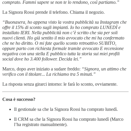
comprato. Fammi sapere se non te lo rendono, così partiamo.”
La Signora Rossi prende il telefono. Chiama il negozio.
“Buonasera, ho appena visto la vostra pubblicità su Instagram che
offre il 15% di sconto sugli impianti. Io ho comprato LUNEDÌ e
installato IERI. Nella pubblicità non c’è scritto che sia per soli
nuovi clienti. Ho già sentito il mio avvocato che mi ha confermato
che ne ho diritto. O mi fate quello sconto retroattivo SUBITO,
oppure parto con richiesta formale tramite avvocato E recensione
negativa con una stella E pubblico tutta la storia sui miei profili
social dove ho 3.400 follower. Decida lei.”
Marco, dopo aver iniziato a sudare freddo:
“Signora, un attimo che
verifico con il titolare... La richiamo tra 5 minuti.”
La risposta senza girarci intorno: le farà lo sconto, ovviamente.
Cosa è successo?
Il gestionale sa che la Signora Rossi ha comprato lunedì.
Il CRM sa che la Signora Rossi ha comprato lunedì (Marco
l’ha registrato manualmente).