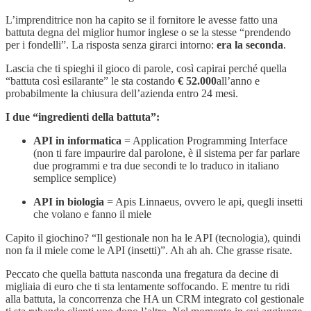
L’imprenditrice non ha capito se il fornitore le avesse fatto una
battuta degna del miglior humor inglese o se la stesse “prendendo
per i fondelli”. La risposta senza girarci intorno:
era la seconda
.
Lascia che ti spieghi il gioco di parole, così capirai perché quella
“battuta così esilarante” le sta costando
€ 52.000
all’anno e
probabilmente la chiusura dell’azienda entro 24 mesi.
I due “ingredienti della battuta”:
API in informatica
= Application Programming Interface
(non ti fare impaurire dal parolone, è il sistema per far parlare
due programmi e tra due secondi te lo traduco in italiano
semplice semplice)
API in biologia
= Apis Linnaeus, ovvero le api, quegli insetti
che volano e fanno il miele
Capito il giochino? “Il gestionale non ha le API (tecnologia), quindi
non fa il miele come le API (insetti)”. Ah ah ah. Che grasse risate.
Peccato che quella battuta nasconda una fregatura da decine di
migliaia di euro che ti sta lentamente soffocando. E mentre tu ridi
alla battuta, la concorrenza che HA un CRM integrato col gestionale