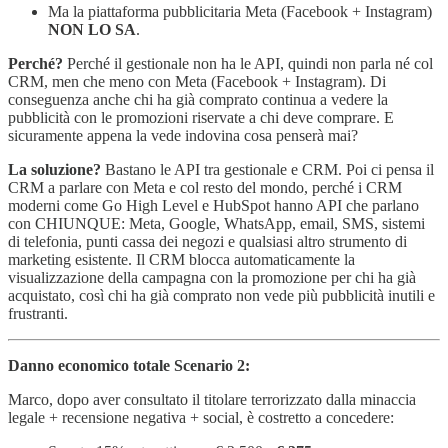
Ma la piattaforma pubblicitaria Meta (Facebook + Instagram)
NON LO SA
.
Perché?
Perché il gestionale non ha le API, quindi non parla né col
CRM, men che meno con Meta (Facebook + Instagram). Di
conseguenza anche chi ha già comprato continua a vedere la
pubblicità con le promozioni riservate a chi deve comprare. E
sicuramente appena la vede indovina cosa penserà mai?
La soluzione?
Bastano le API tra gestionale e CRM. Poi ci pensa il
CRM a parlare con Meta e col resto del mondo, perché i CRM
moderni come Go High Level e HubSpot hanno API che parlano
con CHIUNQUE: Meta, Google, WhatsApp, email, SMS, sistemi
di telefonia, punti cassa dei negozi e qualsiasi altro strumento di
marketing esistente. Il CRM blocca automaticamente la
visualizzazione della campagna con la promozione per chi ha già
acquistato, così chi ha già comprato non vede più pubblicità inutili e
frustranti.
Danno economico totale Scenario 2:
Marco, dopo aver consultato il titolare terrorizzato dalla minaccia
legale + recensione negativa + social, è costretto a concedere: