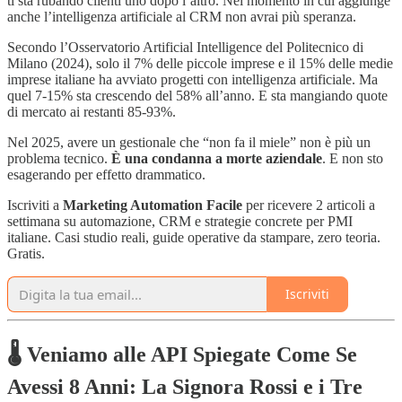
ti sta rubando clienti uno dopo l’altro. Nel momento in cui aggiunge
anche l’intelligenza artificiale al CRM non avrai più speranza.
Secondo l’Osservatorio Artificial Intelligence del Politecnico di
Milano (2024), solo il 7% delle piccole imprese e il 15% delle medie
imprese italiane ha avviato progetti con intelligenza artificiale. Ma
quel 7-15% sta crescendo del 58% all’anno. E sta mangiando quote
di mercato ai restanti 85-93%.
Nel 2025, avere un gestionale che “non fa il miele” non è più un
problema tecnico.
È una condanna a morte aziendale
. E non sto
esagerando per effetto drammatico.
Iscriviti a
Marketing Automation Facile
per ricevere 2 articoli a
settimana su automazione, CRM e strategie concrete per PMI
italiane. Casi studio reali, guide operative da stampare, zero teoria.
Gratis.
Iscriviti
🌡️ Veniamo alle API Spiegate Come Se
Avessi 8 Anni: La Signora Rossi e i Tre