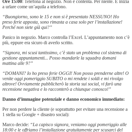
Ore 15:00
: Telefona al negozio. Non è contenta. Per niente. E inizia
a urlare come un’aquila a telefono.
“Buongiorno, sono le 15 e non si è presentato NESSUNO! Ho
preso ferie apposta, sono rimasta a casa solo per l’installazione!
Perché non siete già qui?”
Panico in negozio. Marco controlla l’Excel. L’appuntamento non c’è
più, eppure era sicuro di averlo scritto.
“Signora, mi scusi tantissimo, c’è stato un problema col sistema di
gestione appuntamenti... Posso mandarle la squadra domani
mattina alle 9?”
“DOMANI? Io ho preso ferie OGGI! Non posso prenderne altre! O
venite oggi pomeriggio SUBITO o mi rendete i soldi e mi rivolgo
altrove! Ovviamente pubblicherò la storia sui social, vi farò una
recensione negativa e lo racconterò a chiunque conosco!”
Danno d’immagine potenziale e danno economico immediato:
Per non perdere la cliente (e soprattutto per evitare una recensione a
1 stella su Google + disastro social):
Marco decide:
“La capisco signora, veniamo oggi pomeriggio alle
18:00 e le offriamo l’installazione gratuitamente per scusarci del