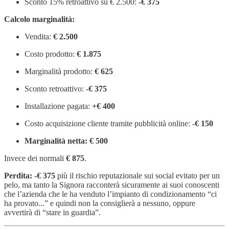
Sconto 15% retroattivo su € 2.500:
-€ 375
Calcolo marginalità:
Vendita:
€ 2.500
Costo prodotto:
€ 1.875
Marginalità prodotto:
€ 625
Sconto retroattivo:
-€ 375
Installazione pagata:
+€ 400
Costo acquisizione cliente tramite pubblicità online:
-€ 150
Marginalità netta: € 500
Invece dei normali
€ 875
.
Perdita: -€ 375
più il rischio reputazionale sui social evitato per un
pelo, ma tanto la Signora racconterà sicuramente ai suoi conoscenti
che l’azienda che le ha venduto l’impianto di condizionamento “ci
ha provato...” e quindi non la consiglierà a nessuno, oppure
avvertirà di “stare in guardia”.