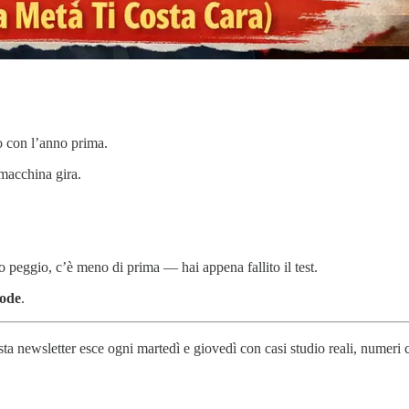
lo con l’anno prima.
a macchina gira.
o peggio, c’è meno di prima — hai appena fallito il test.
rode
.
sta newsletter esce ogni martedì e giovedì con casi studio reali, numeri c