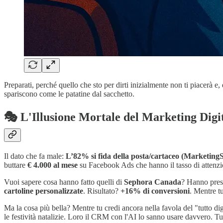
Preparati, perché quello che sto per dirti inizialmente non ti piacerà e
spariscono come le patatine dal sacchetto.
🎭 L'Illusione Mortale del Marketing Dig
Il dato che fa male:
L’82% si fida della posta/cartaceo (MarketingSh
buttare
€ 4.000 al mese
su Facebook Ads che hanno il tasso di attenzi
Vuoi sapere cosa hanno fatto quelli di
Sephora Canada
? Hanno preso
cartoline personalizzate
. Risultato?
+16% di conversioni
. Mentre t
Ma la cosa più bella? Mentre tu credi ancora nella favola del "tutto di
le festività natalizie. Loro il CRM con l'AI lo sanno usare davvero. Tu