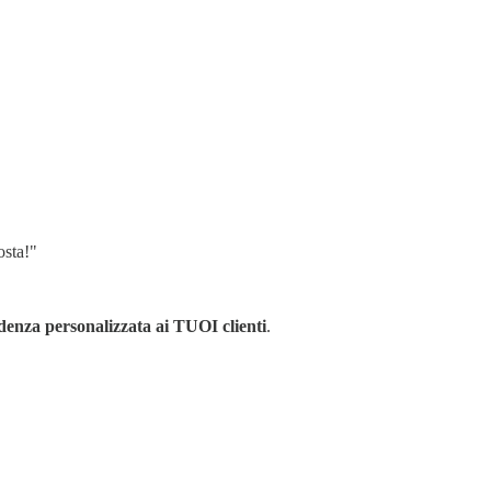
osta!"
denza personalizzata ai TUOI clienti
.