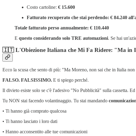
Costo cartoline:
€ 15.600
Fatturato recuperato che stai perdendo: € 84.240 all
Totale fatturato perso annualmente: € 110.440
E
questo considerando solo TRE automazioni
. Se hai un'az
🇮🇹 L'Obiezione Italiana che Mi Fa Ridere: "Ma in I
Ecco la scusa che sento di più: "Ma Moreno, non sai che in Italia non si
FALSO. FALSISSIMO.
E ti spiego perché.
Il divieto esiste solo se c'è l'adesivo "No Pubblicità" sulla cassetta. E
Tu NON stai facendo volantinaggio. Tu stai mandando
comunicazion
• Ti hanno già comprato qualcosa
• Ti hanno lasciato i loro dati
• Hanno acconsentito alle tue comunicazioni