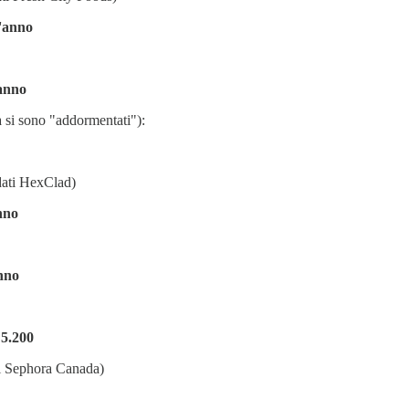
l'anno
'anno
 si sono "addormentati"):
ati HexClad)
anno
anno
=
5.200
i Sephora Canada)