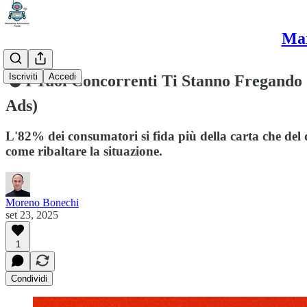
Mar
Iscriviti
Accedi
💣 I Tuoi Concorrenti Ti Stanno Fregando 
Ads)
L'82% dei consumatori si fida più della carta che del
come ribaltare la situazione.
Moreno Bonechi
set 23, 2025
1
Condividi