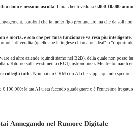
utti urlano e nessuno ascolta
. I tuoi clienti vedono
6.000-10.000 annun
l'engagement, paroloni che fa molto figo pronunciare ma che da soli non
non è morta, è solo che per farla funzionare va resa più intelligente
.
rtunità di vendita (quelle che in inglese chiamano "deal" o "opportunity"
are ad altre aziende (quindi siamo nel B2B), della quale non posso fare
ollari. Ritorno sull'investimento (ROI): astronomico. Mentre tu mandi e
e colleghi tutto
. Non hai un CRM con AI che sappia quando spedire cosa
€ 100.000: la tua AI ti sta facendo guadagnare o è l'ennesima fregatu
Stai Annegando nel Rumore Digitale