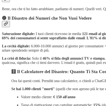
Bene, ora che ti ho fatto arrabbiare, parliamo di numeri. Quelli veri. 
🔴 Il Disastro dei Numeri che Non Vuoi Vedere
Saturazione digitale:
I tuoi clienti ricevono in media
121 email al g
69% dei consumatori si sente sopraffatto dalle email
.
L'81% si dis
La cecità digitale:
6.000-10.000 annunci al giorno per consumatore = c
urlare spendendo sempre di più.
La crisi di fiducia:
Solo il
46% si fida degli annunci TV e stampa
qualcosa, significa che ci tieni davvero. L'email è gratis, quindi può e
🧮 Il Calcolatore del Disastro: Quanto Ti Sta 
Ora fai questi conti. Prenditi una calcolatrice, o chiedi a ChatG
Se hai 1.000 clienti "morti"
(quelli che non aprono più le tue 
Valore medio cliente:
€ 150 all'anno
Tasso di riattivazione con cartoline automatiche:
15%
(da