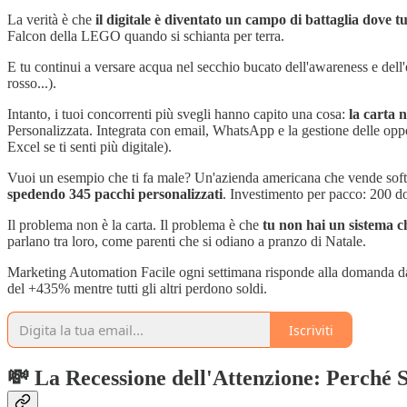
La verità è che
il digitale è diventato un campo di battaglia dove t
Falcon della LEGO quando si schianta per terra.
E tu continui a versare acqua nel secchio bucato dell'awareness e del
rosso...).
Intanto, i tuoi concorrenti più svegli hanno capito una cosa:
la carta 
Personalizzata. Integrata con email, WhatsApp e la gestione delle oppo
Excel se ti senti più digitale).
Vuoi un esempio che ti fa male? Un'azienda americana che vende softw
spedendo 345 pacchi personalizzati
. Investimento per pacco: 200 d
Il problema non è la carta. Il problema è che
tu non hai un sistema ch
parlano tra loro, come parenti che si odiano a pranzo di Natale.
Marketing Automation Facile ogni settimana risponde alla domanda da 
del +435% mentre tutti gli altri perdono soldi.
Iscriviti
💸 La Recessione dell'Attenzione: Perché 