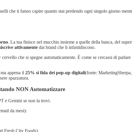
Quelli che ti fanno capire quanto stai perdendo ogni singolo giorno mentr
iorno
. La tua finisce nel mucchio insieme a quelle della banca, del supe
iscrive attivamente
dai brand che li infastidiscono.
ervello che si spegne automaticamente. È come se cercassi di parlare in
, ma appena il
25% si fida dei pop-up digitali
(fonte: MarketingSherpa, 
ssere spazzatura.
Costando NON Automatizzare
PT e Gemini se non la trovi.
email da mesi):
ti Fresh City Foods)