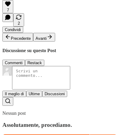
7
2
Condividi
Precedente
Avanti
Discussione su questo Post
Commenti
Restack
Il meglio di
Ultime
Discussioni
Nessun post
Assolutamente, procediamo.