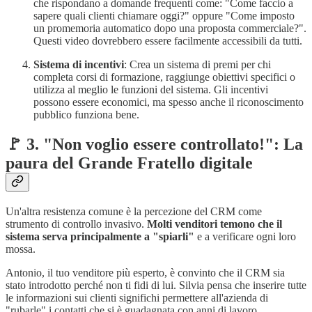
che rispondano a domande frequenti come: "Come faccio a
sapere quali clienti chiamare oggi?" oppure "Come imposto
un promemoria automatico dopo una proposta commerciale?".
Questi video dovrebbero essere facilmente accessibili da tutti.
Sistema di incentivi
: Crea un sistema di premi per chi
completa corsi di formazione, raggiunge obiettivi specifici o
utilizza al meglio le funzioni del sistema. Gli incentivi
possono essere economici, ma spesso anche il riconoscimento
pubblico funziona bene.
🚩 3. "Non voglio essere controllato!": La
paura del Grande Fratello digitale
Un'altra resistenza comune è la percezione del CRM come
strumento di controllo invasivo.
Molti venditori temono che il
sistema serva principalmente a "spiarli"
e a verificare ogni loro
mossa.
Antonio, il tuo venditore più esperto, è convinto che il CRM sia
stato introdotto perché non ti fidi di lui. Silvia pensa che inserire tutte
le informazioni sui clienti significhi permettere all'azienda di
"rubarle" i contatti che si è guadagnata con anni di lavoro.