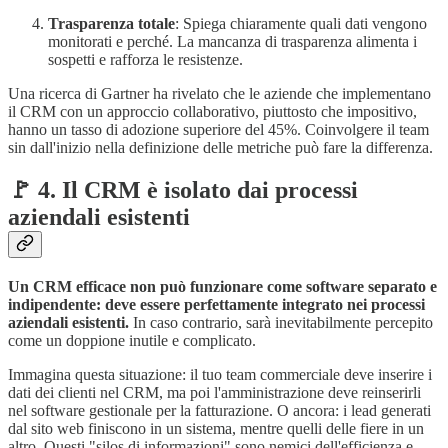
Trasparenza totale
: Spiega chiaramente quali dati vengono
monitorati e perché. La mancanza di trasparenza alimenta i
sospetti e rafforza le resistenze.
Una ricerca di Gartner ha rivelato che le aziende che implementano
il CRM con un approccio collaborativo, piuttosto che impositivo,
hanno un tasso di adozione superiore del 45%. Coinvolgere il team
sin dall'inizio nella definizione delle metriche può fare la differenza.
🚩 4. Il CRM è isolato dai processi
aziendali esistenti
Un CRM efficace non può funzionare come software separato e
indipendente: deve essere perfettamente integrato nei processi
aziendali esistenti.
In caso contrario, sarà inevitabilmente percepito
come un doppione inutile e complicato.
Immagina questa situazione: il tuo team commerciale deve inserire i
dati dei clienti nel CRM, ma poi l'amministrazione deve reinserirli
nel software gestionale per la fatturazione. O ancora: i lead generati
dal sito web finiscono in un sistema, mentre quelli delle fiere in un
altro. Questi "silos di informazioni" sono nemici dell'efficienza e