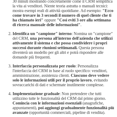
30 minuti mostrando concretamente come il CRM semplifica
la vita ai venditori. Niente teoria astratta o manuali tecnici:
mostra esempi reali di attività quotidiane. Ad esempio:
"Ecco
come trovare in 3 secondi il numero di quel cliente che ti
ha chiamato ieri"
oppure
"Così eviti 3 ore alla settimana
di ricerca manuale delle informazioni"
.
Identifica un "campione" interno
: Nomina un "campione"
del CRM,
una persona all'interno dell'azienda che utilizzi
attivamente il sistema e che possa condividere i propri
successi durante riunioni settimanali.
Questa persona
diventerà un modello per gli altri e potrà rispondere alle
domande più frequenti.
Interfaccia personalizzata per ruolo
: Personalizza
l'interfaccia del CRM in base al ruolo specifico: venditori,
amministrazione, assistenza clienti.
Ciascuno deve vedere
solo le informazioni utili per il proprio lavoro
, evitando
sovraccarichi di dati e schermate inutilmente complesse.
Implementazione graduale
: Non pretendere che tutti
utilizzino tutte le funzionalità del CRM dal primo giorno.
Comincia con le informazioni essenziali
(anagrafiche,
appuntamenti),
poi aggiungi gradualmente funzionalità più
avanzate
(opportunità commerciali, pipeline di vendita).