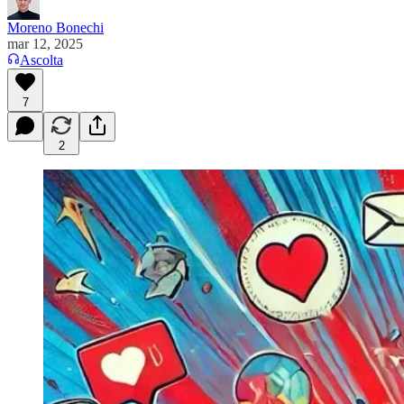
Moreno Bonechi
mar 12, 2025
Ascolta
7
2