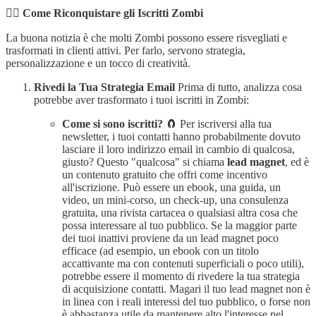
🧟‍♀️
Come Riconquistare gli Iscritti Zombi
La buona notizia è che molti Zombi possono essere risvegliati e
trasformati in clienti attivi. Per farlo, servono strategia,
personalizzazione e un tocco di creatività.
Rivedi la Tua Strategia Email
Prima di tutto, analizza cosa
potrebbe aver trasformato i tuoi iscritti in Zombi:
Come si sono iscritti?
🧲 Per iscriversi alla tua
newsletter, i tuoi contatti hanno probabilmente dovuto
lasciare il loro indirizzo email in cambio di qualcosa,
giusto? Questo "qualcosa" si chiama
lead magnet
, ed è
un contenuto gratuito che offri come incentivo
all'iscrizione. Può essere un ebook, una guida, un
video, un mini-corso, un check-up, una consulenza
gratuita, una rivista cartacea o qualsiasi altra cosa che
possa interessare al tuo pubblico. Se la maggior parte
dei tuoi inattivi proviene da un lead magnet poco
efficace (ad esempio, un ebook con un titolo
accattivante ma con contenuti superficiali o poco utili),
potrebbe essere il momento di rivedere la tua strategia
di acquisizione contatti. Magari il tuo lead magnet non è
in linea con i reali interessi del tuo pubblico, o forse non
è abbastanza utile da mantenere alto l'interesse nel