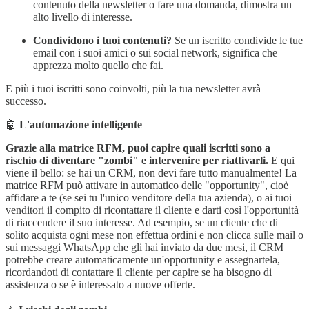
contenuto della newsletter o fare una domanda, dimostra un
alto livello di interesse.
Condividono i tuoi contenuti?
Se un iscritto condivide le tue
email con i suoi amici o sui social network, significa che
apprezza molto quello che fai.
E più i tuoi iscritti sono coinvolti, più la tua newsletter avrà
successo.
🤖
L'automazione intelligente
Grazie alla matrice RFM, puoi capire quali iscritti sono a
rischio di diventare "zombi" e intervenire per riattivarli.
E qui
viene il bello: se hai un CRM, non devi fare tutto manualmente! La
matrice RFM può attivare in automatico delle "opportunity", cioè
affidare a te (se sei tu l'unico venditore della tua azienda), o ai tuoi
venditori il compito di ricontattare il cliente e darti così l'opportunità
di riaccendere il suo interesse. Ad esempio, se un cliente che di
solito acquista ogni mese non effettua ordini e non clicca sulle mail o
sui messaggi WhatsApp che gli hai inviato da due mesi, il CRM
potrebbe creare automaticamente un'opportunity e assegnartela,
ricordandoti di contattare il cliente per capire se ha bisogno di
assistenza o se è interessato a nuove offerte.