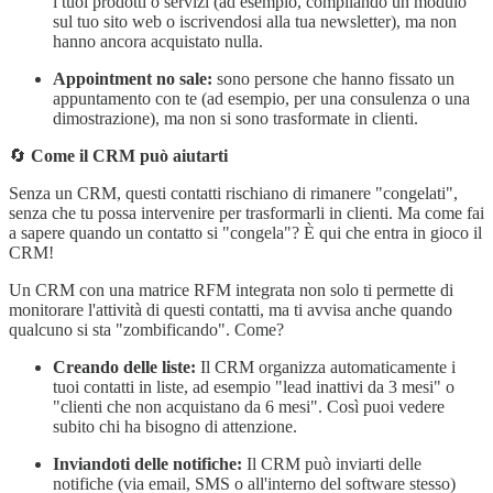
i tuoi prodotti o servizi (ad esempio, compilando un modulo
sul tuo sito web o iscrivendosi alla tua newsletter), ma non
hanno ancora acquistato nulla.
Appointment no sale:
sono persone che hanno fissato un
appuntamento con te (ad esempio, per una consulenza o una
dimostrazione), ma non si sono trasformate in clienti.
🔄
Come il CRM può aiutarti
Senza un CRM, questi contatti rischiano di rimanere "congelati",
senza che tu possa intervenire per trasformarli in clienti. Ma come fai
a sapere quando un contatto si "congela"? È qui che entra in gioco il
CRM!
Un CRM con una matrice RFM integrata non solo ti permette di
monitorare l'attività di questi contatti, ma ti avvisa anche quando
qualcuno si sta "zombificando". Come?
Creando delle liste:
Il CRM organizza automaticamente i
tuoi contatti in liste, ad esempio "lead inattivi da 3 mesi" o
"clienti che non acquistano da 6 mesi". Così puoi vedere
subito chi ha bisogno di attenzione.
Inviandoti delle notifiche:
Il CRM può inviarti delle
notifiche (via email, SMS o all'interno del software stesso)