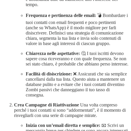
tempo.
Frequenza e pertinenza delle email:
💣 Bombardare i
tuoi contatti con email frequenti e poco pertinenti
(anche su WhatsApp) è il modo migliore per farli
disiscrivere. Definisci una strategia di comunicazione
chiara, segmenta la tua lista e invia solo contenuti di
valore in base agli interessi di ciascun gruppo.
Chiarezza nelle aspettative:
🤔 I tuoi iscritti devono
sapere cosa riceveranno e con quale frequenza. Se non
sei stato chiaro, è probabile che abbiano perso interesse.
Facilità di disiscrizione:
❌ Assicurati che sia semplice
cancellarsi dalla tua lista. Questo aiuta a mantenere un
database pulito e a evitare che i tuoi contatti diventino
Zombi passivi che danneggiano il tuo tasso di
consegna.
Crea Campagne di Riattivazione
Una volta compreso
perché i tuoi contatti si sono “addormentati”, è il momento di
risvegliarli con una serie di campagne mirate.
Inizia con un’email diretta e semplice:
📧 Scrivi un
messaggio breve per chiedere se sono ancora interessati