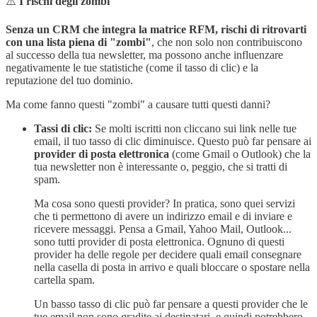
⚠️
I rischi degli zombi
Senza un CRM che integra la matrice RFM, rischi di ritrovarti
con una lista piena di "zombi"
, che non solo non contribuiscono
al successo della tua newsletter, ma possono anche influenzare
negativamente le tue statistiche (come il tasso di clic) e la
reputazione del tuo dominio.
Ma come fanno questi "zombi" a causare tutti questi danni?
Tassi di clic:
Se molti iscritti non cliccano sui link nelle tue
email, il tuo tasso di clic diminuisce. Questo può far pensare ai
provider di posta elettronica
(come Gmail o Outlook) che la
tua newsletter non è interessante o, peggio, che si tratti di
spam.
Ma cosa sono questi provider? In pratica, sono quei servizi
che ti permettono di avere un indirizzo email e di inviare e
ricevere messaggi. Pensa a Gmail, Yahoo Mail, Outlook...
sono tutti provider di posta elettronica. Ognuno di questi
provider ha delle regole per decidere quali email consegnare
nella casella di posta in arrivo e quali bloccare o spostare nella
cartella spam.
Un basso tasso di clic può far pensare a questi provider che le
tue email non sono gradite ai destinatari, e quindi potrebbero