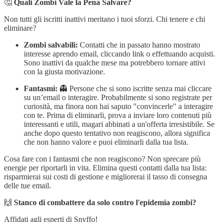
🤔
Quali Zombi Vale la Pena Salvare?
Non tutti gli iscritti inattivi meritano i tuoi sforzi. Chi tenere e chi
eliminare?
Zombi salvabili:
Contatti che in passato hanno mostrato
interesse aprendo email, cliccando link o effettuando acquisti.
Sono inattivi da qualche mese ma potrebbero tornare attivi
con la giusta motivazione.
Fantasmi:
👻 Persone che si sono iscritte senza mai cliccare
su un’email o interagire. Probabilmente si sono registrate per
curiosità, ma finora non hai saputo "convincerle" a interagire
con te. Prima di eliminarli, prova a inviare loro contenuti più
interessanti e utili, magari abbinati a un'offerta irresistibile. Se
anche dopo questo tentativo non reagiscono, allora significa
che non hanno valore e puoi eliminarli dalla tua lista.
Cosa fare con i fantasmi che non reagiscono? Non sprecare più
energie per riportarli in vita. Elimina questi contatti dalla tua lista:
risparmierai sui costi di gestione e migliorerai il tasso di consegna
delle tue email.
🙌
Stanco di combattere da solo contro l'epidemia zombi?
Affidati agli esperti di Snyffo!