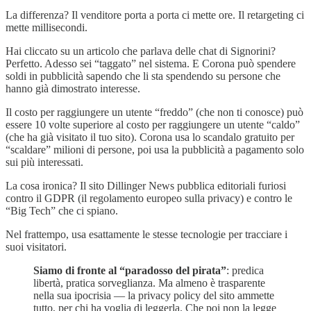
La differenza? Il venditore porta a porta ci mette ore. Il retargeting ci
mette millisecondi.
Hai cliccato su un articolo che parlava delle chat di Signorini?
Perfetto. Adesso sei “taggato” nel sistema. E Corona può spendere
soldi in pubblicità sapendo che li sta spendendo su persone che
hanno già dimostrato interesse.
Il costo per raggiungere un utente “freddo” (che non ti conosce) può
essere 10 volte superiore al costo per raggiungere un utente “caldo”
(che ha già visitato il tuo sito). Corona usa lo scandalo gratuito per
“scaldare” milioni di persone, poi usa la pubblicità a pagamento solo
sui più interessati.
La cosa ironica? Il sito Dillinger News pubblica editoriali furiosi
contro il GDPR (il regolamento europeo sulla privacy) e contro le
“Big Tech” che ci spiano.
Nel frattempo, usa esattamente le stesse tecnologie per tracciare i
suoi visitatori.
Siamo di fronte al “paradosso del pirata”
: predica
libertà, pratica sorveglianza. Ma almeno è trasparente
nella sua ipocrisia — la privacy policy del sito ammette
tutto, per chi ha voglia di leggerla. Che poi non la legge