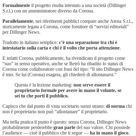
Formalmente
il progetto risulta intestato a una società (Dillinger
S.r.l.) con un amministratore diverso da Corona.
Parallelamente
, nei riferimenti pubblici compare anche Atena S.r.l.,
storicamente legata a Corona, come fornitore di “servizi editoriali”
per Dillinger News.
Tradotto in italiano semplice:
c’è una separazione tra chi è
intestatario sulla carta e chi è il volto che porta attenzione
.
E infatti Corona, pubblicamente, ha rivendicato il progetto come
“suo” in senso operativo, anche se Betrò ha ribadito lo status di
Corona come collaboratore con frasi del tipo: “Il sito Dillinger News
è mio. Se lui (Corona) esagera, gli chiederò di allontanarsi.”
Questa è la lezione marketing:
non serve essere il
proprietario formale per avere in mano il volante, se
sei tu che porti il pubblico.
Capisco che dal punto di vista societario suoni strano:
di norma
chi
non è proprietario non può “allontanare” il proprietario.
Ma nella pratica il punto è questo: senza Corona, Dillinger News
probabilmente perderebbe
gran parte
del suo valore. Chi possiede
l’audience — cioè il pubblico che ti segue —
ha in mano il gioco
.