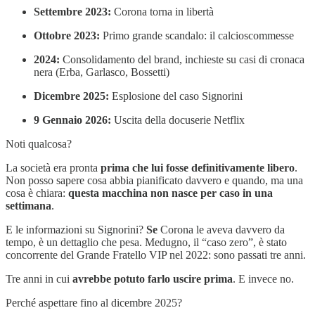
Settembre 2023:
Corona torna in libertà
Ottobre 2023:
Primo grande scandalo: il calcioscommesse
2024:
Consolidamento del brand, inchieste su casi di cronaca
nera (Erba, Garlasco, Bossetti)
Dicembre 2025:
Esplosione del caso Signorini
9 Gennaio 2026:
Uscita della docuserie Netflix
Noti qualcosa?
La società era pronta
prima che lui fosse definitivamente libero
.
Non posso sapere cosa abbia pianificato davvero e quando, ma una
cosa è chiara:
questa macchina non nasce per caso in una
settimana
.
E le informazioni su Signorini?
Se
Corona le aveva davvero da
tempo, è un dettaglio che pesa. Medugno, il “caso zero”, è stato
concorrente del Grande Fratello VIP nel 2022: sono passati tre anni.
Tre anni in cui
avrebbe potuto farlo uscire prima
. E invece no.
Perché aspettare fino al dicembre 2025?