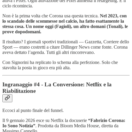
attiva i Pixel. Ogni attivazione dei Pixel alimenta il retargeting. E il
ciclo ricomincia.
Non è la prima volta che Corona usa questa tecnica.
Nel 2023, con
lo scandalo delle scommesse nel calcio, ha fatto esattamente la
stessa cosa. Un nome oggi (Fagioli), un altro domani (Tonali), le
prove dopodomani.
Il risultato? I giornali sportivi tradizionali — Gazzetta, Corriere dello
Sport — erano costretti a citare Dillinger News come fonte. Corona
aveva dettato l’agenda. Tutti gli altri rincorrevano.
Con Signorini ha replicato lo schema alla perfezione. Solo che
stavolta la posta in gioco era più alta.
Ingranaggio #4 - La Conversione: Netflix e la
Riabilitazione
Eccoci al punto finale del funnel.
Il 9 gennaio 2026 esce su Netflix la docuserie
“Fabrizio Corona:
Io Sono Notizia”
. Prodotta da Bloom Media House, diretta da
Massimo Cappello.