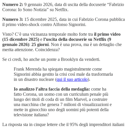
Numero 2:
9 gennaio 2026, data di uscita della docuserie “Fabrizio
Corona: Io Sono Notizia” su Netflix.
Numero 3:
15 dicembre 2025, data in cui Fabrizio Corona pubblica
il primo video-shock contro Alfonso Signorini.
Visto? C’è una vicinanza temporale molto forte tra
il primo video
(15 dicembre 2025)
e
l’uscita della docuserie su Netflix (9
gennaio 2026)
:
25 giorni
. Non è una prova, ma è un dettaglio che
merita attenzione. Coincidenza?
Se ci credi, ho anche un ponte a Brooklyn da venderti.
Frank Merenda ha spiegato magistralmente come
Signorini abbia gestito la crisi così male da trasformarla
in un disastro nucleare (
qui il suo articolo
).
Io analizzo l’altra faccia della medaglia:
come ha
fatto Corona, un uomo con un curriculum penale più
lungo dei titoli di coda di un film Marvel, a costruire
una macchina che genera 7 milioni di visualizzazioni e
mette in ginocchio uno degli uomini più potenti della
televisione italiana?
La risposta sta in cinque lettere che il 95% degli imprenditori italiani