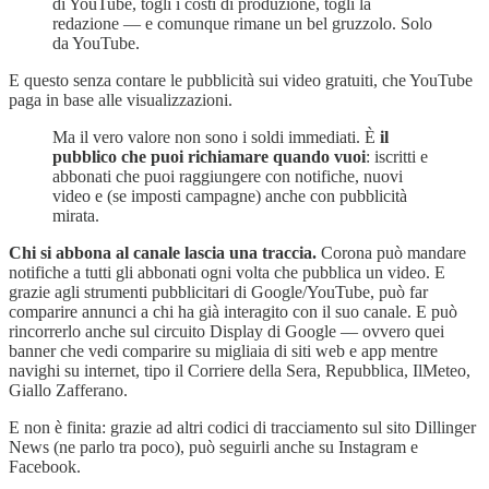
di YouTube, togli i costi di produzione, togli la
redazione — e comunque rimane un bel gruzzolo. Solo
da YouTube.
E questo senza contare le pubblicità sui video gratuiti, che YouTube
paga in base alle visualizzazioni.
Ma il vero valore non sono i soldi immediati. È
il
pubblico che puoi richiamare quando vuoi
: iscritti e
abbonati che puoi raggiungere con notifiche, nuovi
video e (se imposti campagne) anche con pubblicità
mirata.
Chi si abbona al canale lascia una traccia.
Corona può mandare
notifiche a tutti gli abbonati ogni volta che pubblica un video. E
grazie agli strumenti pubblicitari di Google/YouTube, può far
comparire annunci a chi ha già interagito con il suo canale. E può
rincorrerlo anche sul circuito Display di Google — ovvero quei
banner che vedi comparire su migliaia di siti web e app mentre
navighi su internet, tipo il Corriere della Sera, Repubblica, IlMeteo,
Giallo Zafferano.
E non è finita: grazie ad altri codici di tracciamento sul sito Dillinger
News (ne parlo tra poco), può seguirli anche su Instagram e
Facebook.