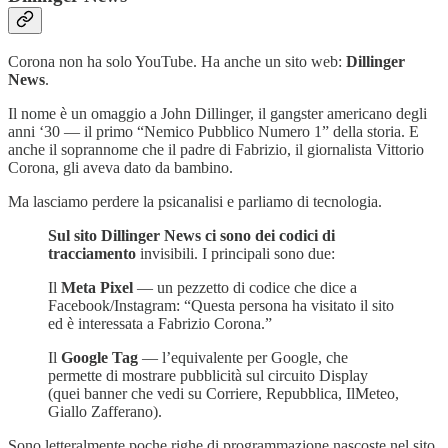
Corona non ha solo YouTube. Ha anche un sito web:
Dillinger
News
.
Il nome è un omaggio a John Dillinger, il gangster americano degli
anni ‘30 — il primo “Nemico Pubblico Numero 1” della storia. E
anche il soprannome che il padre di Fabrizio, il giornalista Vittorio
Corona, gli aveva dato da bambino.
Ma lasciamo perdere la psicanalisi e parliamo di tecnologia.
Sul sito Dillinger News ci sono dei codici di
tracciamento
invisibili. I principali sono due:
Il
Meta Pixel
— un pezzetto di codice che dice a
Facebook/Instagram: “Questa persona ha visitato il sito
ed è interessata a Fabrizio Corona.”
Il
Google Tag
— l’equivalente per Google, che
permette di mostrare pubblicità sul circuito Display
(quei banner che vedi su Corriere, Repubblica, IlMeteo,
Giallo Zafferano).
Sono letteralmente poche righe di programmazione nascoste nel sito.